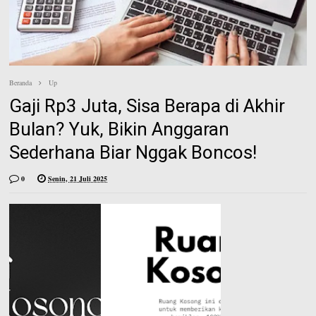
e
n
e
s
t
Beranda
Up
Gaji Rp3 Juta, Sisa Berapa di Akhir
Bulan? Yuk, Bikin Anggaran
Sederhana Biar Nggak Boncos!
0
Senin, 21 Juli 2025