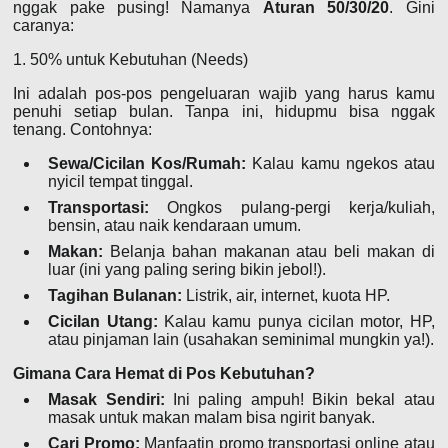
nggak pake pusing! Namanya
Aturan 50/30/20
. Gini
caranya:
1. 50% untuk Kebutuhan (Needs)
Ini adalah pos-pos pengeluaran wajib yang harus kamu
penuhi setiap bulan. Tanpa ini, hidupmu bisa nggak
tenang. Contohnya:
Sewa/Cicilan Kos/Rumah:
Kalau kamu ngekos atau
nyicil tempat tinggal.
Transportasi:
Ongkos pulang-pergi kerja/kuliah,
bensin, atau naik kendaraan umum.
Makan:
Belanja bahan makanan atau beli makan di
luar (ini yang paling sering bikin jebol!).
Tagihan Bulanan:
Listrik, air, internet, kuota HP.
Cicilan Utang:
Kalau kamu punya cicilan motor, HP,
atau pinjaman lain (usahakan seminimal mungkin ya!).
Gimana Cara Hemat di Pos Kebutuhan?
Masak Sendiri:
Ini paling ampuh! Bikin bekal atau
masak untuk makan malam bisa ngirit banyak.
Cari Promo:
Manfaatin promo transportasi online atau