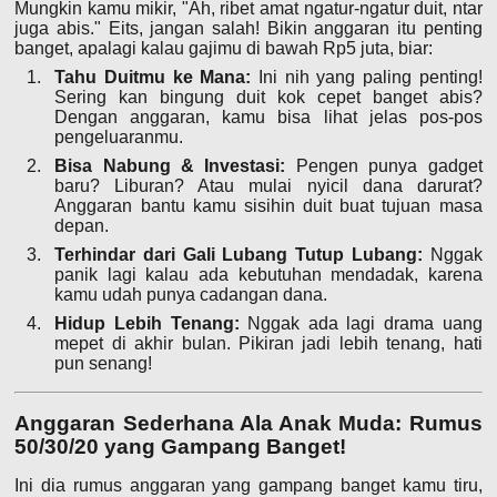
Mungkin kamu mikir, "Ah, ribet amat ngatur-ngatur duit, ntar
juga abis." Eits, jangan salah! Bikin anggaran itu penting
banget, apalagi kalau gajimu di bawah Rp5 juta, biar:
Tahu Duitmu ke Mana:
Ini nih yang paling penting!
Sering kan bingung duit kok cepet banget abis?
Dengan anggaran, kamu bisa lihat jelas pos-pos
pengeluaranmu.
Bisa Nabung & Investasi:
Pengen punya gadget
baru? Liburan? Atau mulai nyicil dana darurat?
Anggaran bantu kamu sisihin duit buat tujuan masa
depan.
Terhindar dari Gali Lubang Tutup Lubang:
Nggak
panik lagi kalau ada kebutuhan mendadak, karena
kamu udah punya cadangan dana.
Hidup Lebih Tenang:
Nggak ada lagi drama uang
mepet di akhir bulan. Pikiran jadi lebih tenang, hati
pun senang!
Anggaran Sederhana Ala Anak Muda: Rumus
50/30/20 yang Gampang Banget!
Ini dia rumus anggaran yang gampang banget kamu tiru,