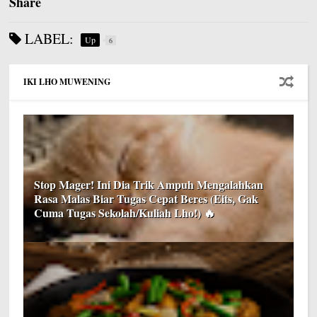
Share
LABEL:
Up
6
IKI LHO MUWENING
Stop Mager! Ini Dia Trik Ampuh Mengalahkan
Rasa Malas Biar Tugas Cepat Beres (Eits, Gak
Cuma Tugas Sekolah/Kuliah Lho!) 🔥