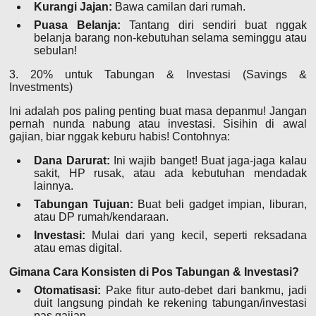
Kurangi Jajan:
Bawa camilan dari rumah.
Puasa Belanja:
Tantang diri sendiri buat nggak
belanja barang non-kebutuhan selama seminggu atau
sebulan!
3. 20% untuk Tabungan & Investasi (Savings &
Investments)
Ini adalah pos paling penting buat masa depanmu! Jangan
pernah nunda nabung atau investasi. Sisihin di awal
gajian, biar nggak keburu habis! Contohnya:
Dana Darurat:
Ini wajib banget! Buat jaga-jaga kalau
sakit, HP rusak, atau ada kebutuhan mendadak
lainnya.
Tabungan Tujuan:
Buat beli gadget impian, liburan,
atau DP rumah/kendaraan.
Investasi:
Mulai dari yang kecil, seperti reksadana
atau emas digital.
Gimana Cara Konsisten di Pos Tabungan & Investasi?
Otomatisasi:
Pake fitur auto-debet dari bankmu, jadi
duit langsung pindah ke rekening tabungan/investasi
pas gajian.